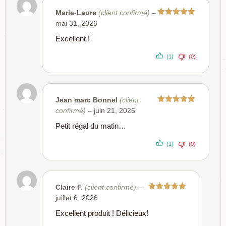
Marie-Laure
(client confirmé)
–
Note
5
sur
mai 31, 2026
5
Excellent !
(1)
(0)
Jean marc Bonnel
(client
Note
5
sur
confirmé)
–
juin 21, 2026
5
Petit régal du matin…
(1)
(0)
Claire F.
(client confirmé)
–
Note
5
sur
juillet 6, 2026
5
Excellent produit ! Délicieux!