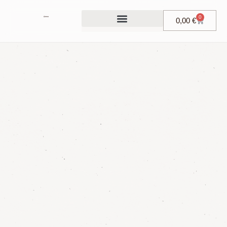
0
0,00
€